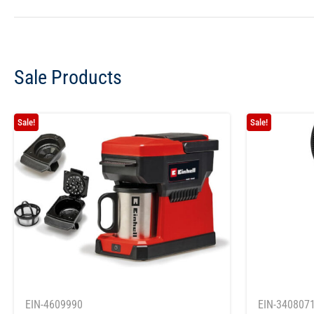
Sale Products
Sale!
Sale!
EIN-4609990
EIN-340807