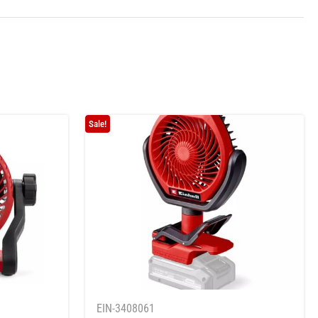
Sale!
EIN-3408061