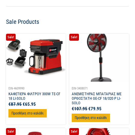
Sale Products
Sale!
Sale!
EIN-4609990
EIN-3408071
ΚΑΦΕΤΙΕΡΑ ΦΙΛΤΡΟΥ 300W TE-CF
ΑΝΕΜΙΣΤΗΡΑΣ ΜΠΑΤΑΡΙΑΣ ΜΕ
18 LI-SOLO
ΟΡΘΟΣΤΑΤΗ GE-CF 18/320 P LI-
SOLO
€
87.95
€
65.95
€
107.95
€
79.95
Προσθήκη στο καλάθι
Προσθήκη στο καλάθι
Sale!
Sale!