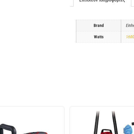
Brand
Einhe
Watts
160