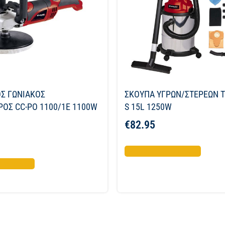
Σ ΓΩΝΙΑΚΟΣ
ΣΚΟΥΠΑ ΥΓΡΩΝ/ΣΤΕΡΕΩΝ T
ΟΣ CC-PO 1100/1E 1100W
S 15L 1250W
€
82.95
Προσθήκη στο καλάθι
το καλάθι