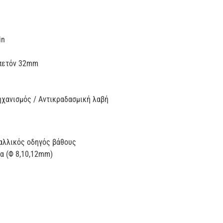
in
μπετόν 32mm
ηχανισμός / Αντικραδασμική λαβή
αλλικός οδηγός βάθους
ια (Φ 8,10,12mm)