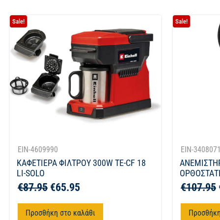
Sale!
Sale!
EIN-4609990
EIN-340807
ΚΑΦΕΤΙΕΡΑ ΦΙΛΤΡΟΥ 300W TE-CF 18
ΑΝΕΜΙΣΤΗ
LI-SOLO
ΟΡΘΟΣΤΑΤΗ
€
87.95
€
65.95
€
107.95
Προσθήκη στο καλάθι
Προσθήκη